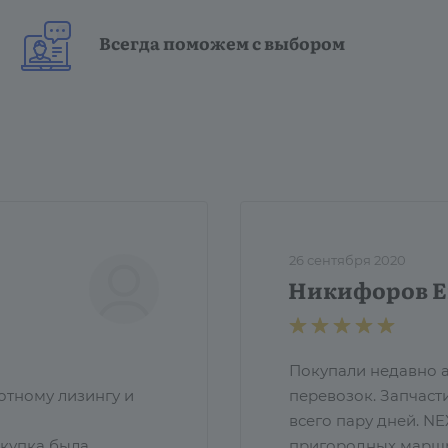
Всегда поможем с выбором
26 сентября 2020
Никифоров Е
Покупали недавно а
отному лизингу и
перевозок. Запчаст
всего пару дней. N
окупка была
пригородных маршрут