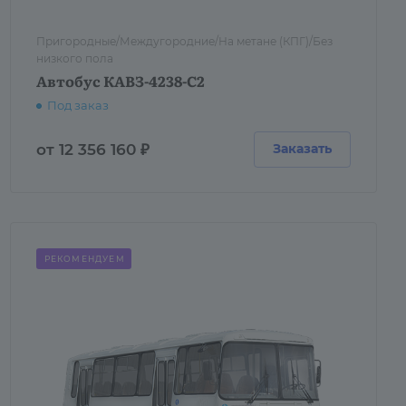
Пригородные/Междугородние/На метане (КПГ)/Без
низкого пола
Автобус КАВЗ-4238-C2
Под заказ
от 12 356 160 ₽
Заказать
РЕКОМЕНДУЕМ