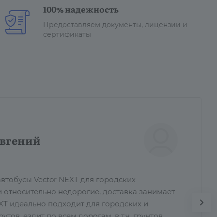
100% надежность
Предоставляем документы, лицензии и
сертификаты
вгений
втобусы Vector NEXT для городских
и относительно недорогие, доставка занимает
EXT идеально подходит для городских и
ов, ездит по всем дорогам, в т.ч. грунтов...