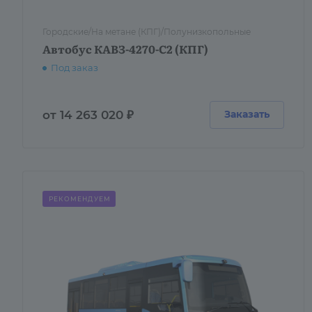
Городские/На метане (КПГ)/Полунизкопольные
Автобус КАВЗ-4270-C2 (КПГ)
Под заказ
от 14 263 020 ₽
Заказать
РЕКОМЕНДУЕМ