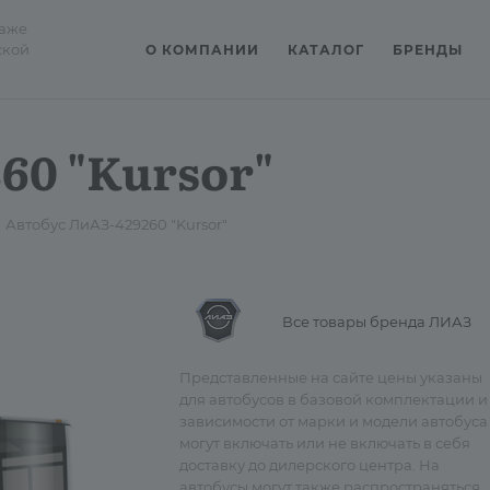
даже
ской
О КОМПАНИИ
КАТАЛОГ
БРЕНДЫ
60 "Kursor"
Автобус ЛиАЗ-429260 "Kursor"
Все товары бренда ЛИАЗ
Представленные на сайте цены указаны
для автобусов в базовой комплектации и
зависимости от марки и модели автобуса
могут включать или не включать в себя
доставку до дилерского центра. На
автобусы могут также распространяться