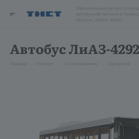
Официальный дилер по про
автобусной техники в Тюмен
области, ХМАО, ЯНАО
Автобус ЛиАЗ-4292
—
—
—
—
Главная
Каталог
По назначению
Городские