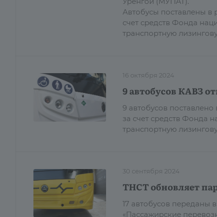
Уренгой (МУПАТ).
Автобусы поставлены в 
счет средств Фонда нац
транспортную лизингов
16 октября 2024
9 автобусов КАВЗ о
9 автобусов поставлено
за счет средств Фонда 
транспортную лизингову
30 сентября 2024
ТНСТ обновляет пар
17 автобусов переданы 
«Пассажирские перевозк