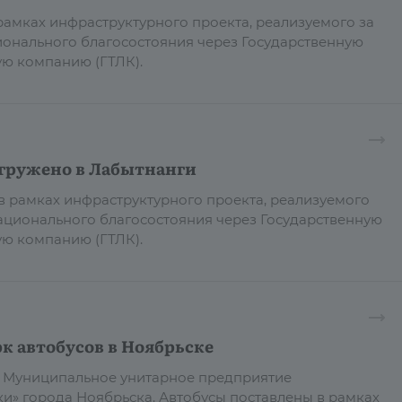
рамках инфраструктурного проекта, реализуемого за
ионального благосостояния через Государственную
ую компанию (ГТЛК).
тгружено в Лабытнанги
 в рамках инфраструктурного проекта, реализуемого
национального благосостояния через Государственную
ю компанию (ГТЛК).
к автобусов в Ноябрьске
в Муниципальное унитарное предприятие
и» города Ноябрьска. Автобусы поставлены в рамках