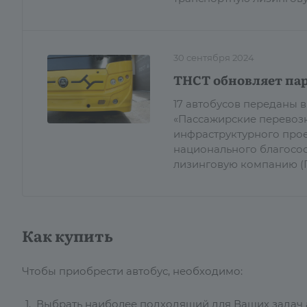
30 сентября 2024
ТНСТ обновляет пар
17 автобусов переданы 
«Пассажирские перевозк
инфраструктурного прое
национального благосос
лизинговую компанию (Г
Как купить
Чтобы приобрести автобус, необходимо:
Выбрать наиболее подходящий для Ваших задач ав