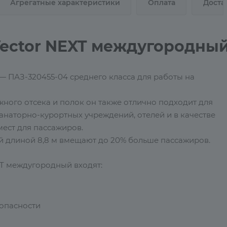
Агрегатные характеристики
Оплата
Доста
Vector NEXT междугородны
 — ПАЗ-320455-04 среднего класса для работы на
ого отсека и полок он также отлично подходит для
санаторно-курортных учреждений, отелей и в качестве
ест для пассажиров.
ой длиной 8,8 м вмещают до 20% больше пассажиров.
XT междугородный входят:
опасности