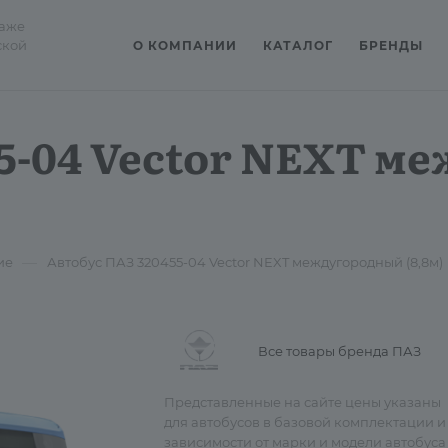
даже
ской
О КОМПАНИИ
КАТАЛОГ
БРЕНДЫ
55-04 Vector NEXT 
—
ие
Автобус ПАЗ 320455-04 Vector NEXT междугородный (8,8м)
Все товары бренда ПАЗ
Представленные на сайте цены указаны
для автобусов в базовой комплектации и
зависимости от марки и модели автобуса