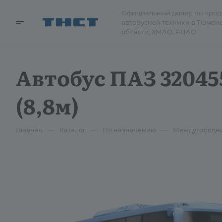
Официальный дилер по про
автобусной техники в Тюмен
области, ХМАО, ЯНАО
Автобус ПАЗ 3204
(8,8м)
—
—
—
Главная
Каталог
По назначению
Междугородн