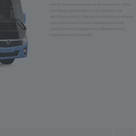
могут включать или не включать в себя
доставку до дилерского центра. На
автобусы могут также распространяться
специальные акции и федеральные
программы поддержки обновления
подвижного состава