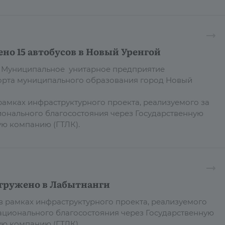
но 15 автобусов в Новый Уренгой
 в Муниципальное унитарное предприятие
орта муниципального образования город Новый
рамках инфраструктурного проекта, реализуемого за
ионального благосостояния через Государственную
ую компанию (ГТЛК).
тгружено в Лабытнанги
 в рамках инфраструктурного проекта, реализуемого
национального благосостояния через Государственную
ю компанию (ГТЛК).