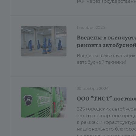
РФ через Государствен
1 ноября 2025
Введены в эксплуат
ремонта автобусной
Введены в эксплуатацию
автобусной техники!
30 ноября 2024
ООО "ТНСТ" поставл
225 городских автобусо
автотранспортное предп
в рамках инфраструктур
национального благосос
лизинговую компанию (Г