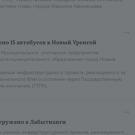
участием главы города Максима Афанасьева.
но 15 автобусов в Новый Уренгой
 в Муниципальное унитарное предприятие
орта муниципального образования город Новый
рамках инфраструктурного проекта, реализуемого за
ионального благосостояния через Государственную
ую компанию (ГТЛК).
тгружено в Лабытнанги
 в рамках инфраструктурного проекта, реализуемого