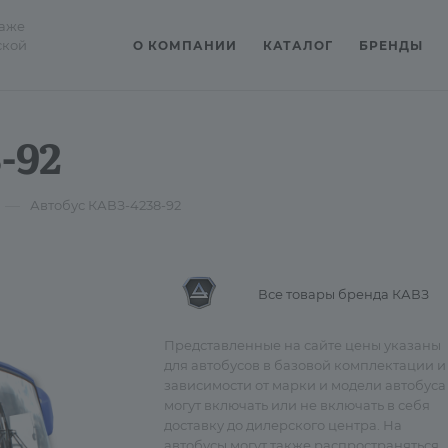
даже
ской
О КОМПАНИИ
КАТАЛОГ
БРЕНДЫ
-92
—
Автобус КАВЗ-4238-92
Все товары бренда КАВЗ
Представленные на сайте цены указаны
для автобусов в базовой комплектации и
зависимости от марки и модели автобуса
могут включать или не включать в себя
доставку до дилерского центра. На
автобусы могут также распространяться