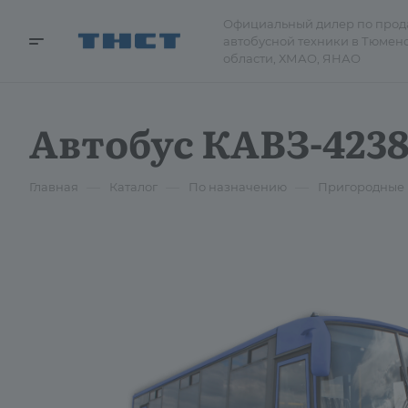
Официальный дилер по про
автобусной техники в Тюмен
области, ХМАО, ЯНАО
Автобус КАВЗ-4238
—
—
—
Главная
Каталог
По назначению
Пригородные