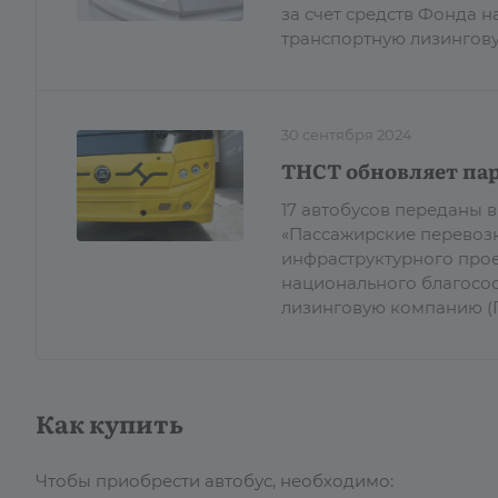
за счет средств Фонда 
транспортную лизингову
30 сентября 2024
ТНСТ обновляет пар
17 автобусов переданы 
«Пассажирские перевозк
инфраструктурного прое
национального благосос
лизинговую компанию (Г
Как купить
Чтобы приобрести автобус, необходимо: